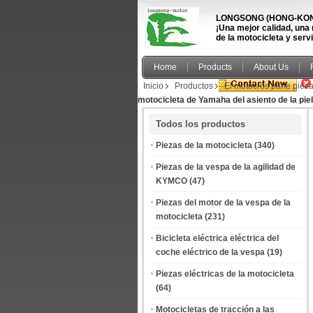
LONGSONG (HONG-KONG
¡Una mejor calidad, una
de la motocicleta y serv
Home
Products
About Us
Inicio
Productos
El motocrós parte piez
motocicleta de Yamaha del asiento de la piel
Todos los productos
Piezas de la motocicleta
(340)
Piezas de la vespa de la agilidad de
KYMCO
(47)
Piezas del motor de la vespa de la
motocicleta
(231)
Bicicleta eléctrica eléctrica del
coche eléctrico de la vespa
(19)
Piezas eléctricas de la motocicleta
(64)
Motocicletas de tracción a las