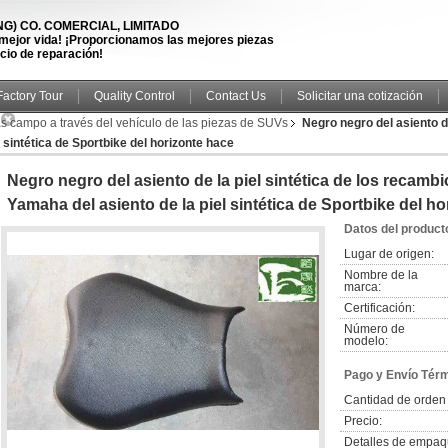
) CO. COMERCIAL, LIMITADO
 mejor vida! ¡Proporcionamos las mejores piezas
icio de reparación!
Factory Tour
Quality Control
Contact Us
Solicitar una cotización
as campo a través del vehículo de las piezas de SUVs
Negro negro del asiento de
 sintética de Sportbike del horizonte hace
Negro negro del asiento de la piel sintética de los recambi
Yamaha del asiento de la piel sintética de Sportbike del h
Datos del product
Lugar de origen:
Nombre de la
marca:
Certificación:
Número de
modelo:
Pago y Envío Tér
Cantidad de orden
Precio:
Detalles de empaq