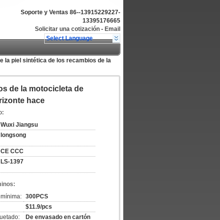
Soporte y Ventas
86--13915229227-
13395176665
Solicitar una cotización
-
Email
Select Language
 la piel sintética de los recambios de la
os de la motocicleta de
orizonte hace
o:
Wuxi Jiangsu
longsong
CE CCC
LS-1397
minos:
 mínima:
300PCS
$11.9/pcs
uetado:
De envasado en cartón