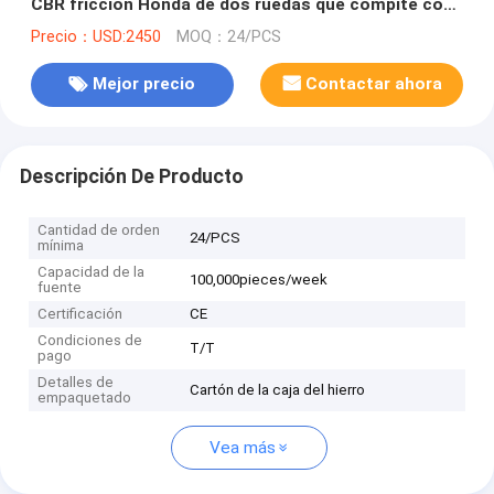
CBR fricción Honda de dos ruedas que compite con
negro de las motocicletas
Precio：USD:2450
MOQ：24/PCS
Mejor precio
Contactar ahora
Descripción De Producto
Cantidad de orden
24/PCS
mínima
Capacidad de la
100,000pieces/week
fuente
Certificación
CE
Condiciones de
T/T
pago
Detalles de
Cartón de la caja del hierro
empaquetado
Vea más