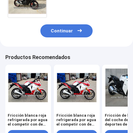
Honda de dos ruedas que
compite con negro de las
motocicletas
Continuar
Productos Recomendados
Fricción blanca roja
Fricción blanca roja
Fricción de la
refrigerada por agua
refrigerada por agua
del coche de
el competir con de
el competir con de
deportes de H
camino de Honda
camino de Honda
CBR150 dos qu