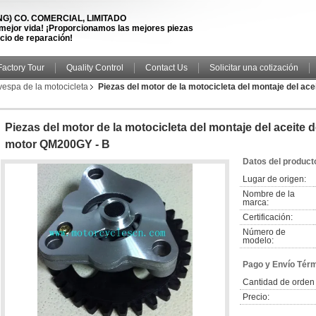
) CO. COMERCIAL, LIMITADO
 mejor vida! ¡Proporcionamos las mejores piezas
icio de reparación!
Factory Tour
Quality Control
Contact Us
Solicitar una cotización
vespa de la motocicleta
Piezas del motor de la motocicleta del montaje del ac
Piezas del motor de la motocicleta del montaje del aceite 
motor QM200GY - B
Datos del product
Lugar de origen:
Nombre de la
marca:
Certificación:
Número de
modelo:
Pago y Envío Tér
Cantidad de orden
Precio: