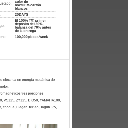
color de
uetado:
box/OEM/cartón
blancos
:
20DAYS
El 100% T/T, primer
depósito del 30%,
go:
balanza del 70% antes
de la entrega
ente:
100,000pieces/week
nte eléctrica en energía mecánica de
motor.
tromágneticos tres porciones.
0, VS125, ZY125, DIO50, YAMAHA100,
, choque, Elegan, tecleo, Jaguh175,