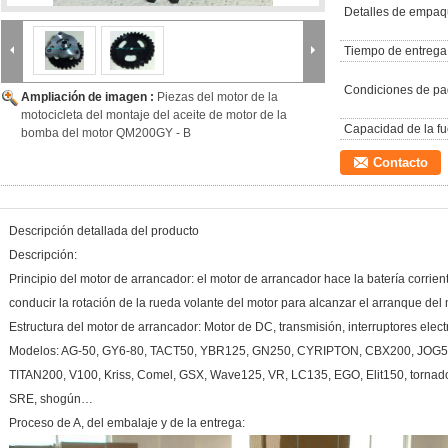
Detalles de empaq
Tiempo de entrega
Condiciones de pa
Ampliación de imagen :
Piezas del motor de la
motocicleta del montaje del aceite de motor de la
Capacidad de la fu
bomba del motor QM200GY - B
Contacto
Descripción detallada del producto
Descripción:
Principio del motor de arrancador: el motor de arrancador hace la batería corrie
conducir la rotación de la rueda volante del motor para alcanzar el arranque del 
Estructura del motor de arrancador: Motor de DC, transmisión, interruptores elec
Modelos: AG-50, GY6-80, TACT50, YBR125, GN250, CYRIPTON, CBX200, JOG5
TITAN200, V100, Kriss, Comel, GSX, Wave125, VR, LC135, EGO, Elit150, tornado
SRE, shogún…
Proceso de A, del embalaje y de la entrega: