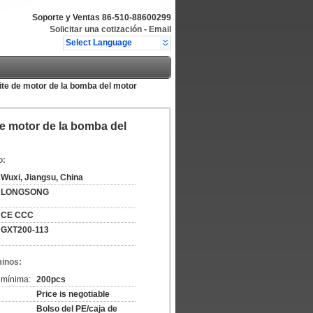
Soporte y Ventas
86-510-88600299
Solicitar una cotización
-
Email
Select Language
eite de motor de la bomba del motor
de motor de la bomba del
o:
Wuxi, Jiangsu, China
LONGSONG
CE CCC
GXT200-113
minos:
 mínima:
200pcs
Price is negotiable
Bolso del PE/caja de