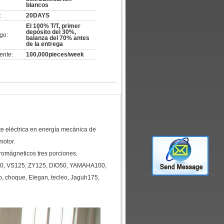
blancos
:
20DAYS
El 100% T/T, primer
depósito del 30%,
go:
balanza del 70% antes
de la entrega
ente:
100,000pieces/week
nte eléctrica en energía mecánica de
motor.
tromágneticos tres porciones.
0, VS125, ZY125, DIO50, YAMAHA100,
, choque, Elegan, tecleo, Jaguh175,