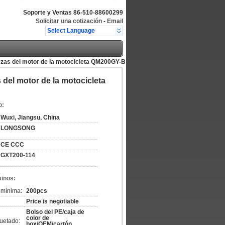
Soporte y Ventas
86-510-88600299
Solicitar una cotización
-
Email
Select Language
piezas del motor de la motocicleta QM200GY-B
s del motor de la motocicleta
o:
Wuxi, Jiangsu, China
LONGSONG
CE CCC
GXT200-114
minos:
 mínima:
200pcs
Price is negotiable
Bolso del PE/caja de
color de
uetado:
box/OEM/cartón