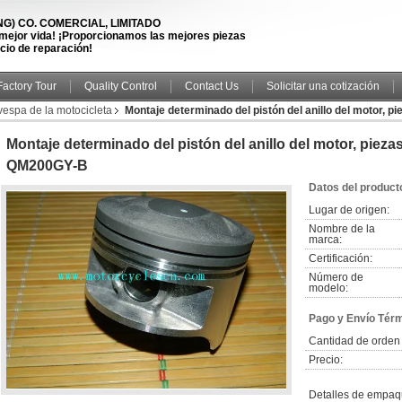
) CO. COMERCIAL, LIMITADO
 mejor vida! ¡Proporcionamos las mejores piezas
icio de reparación!
Factory Tour
Quality Control
Contact Us
Solicitar una cotización
vespa de la motocicleta
Montaje determinado del pistón del anillo del motor, 
Montaje determinado del pistón del anillo del motor, pieza
QM200GY-B
Datos del product
Lugar de origen:
Nombre de la
marca:
Certificación:
Número de
modelo:
Pago y Envío Tér
Cantidad de orden
Precio:
Detalles de empaq