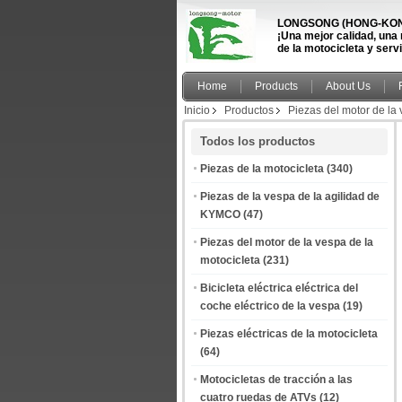
LONGSONG (HONG-KONG
¡Una mejor calidad, una
de la motocicleta y serv
Home
Products
About Us
Inicio
Productos
Piezas del motor de la 
Todos los productos
Piezas de la motocicleta
(340)
Piezas de la vespa de la agilidad de
KYMCO
(47)
Piezas del motor de la vespa de la
motocicleta
(231)
Bicicleta eléctrica eléctrica del
coche eléctrico de la vespa
(19)
Piezas eléctricas de la motocicleta
(64)
Motocicletas de tracción a las
cuatro ruedas de ATVs
(12)