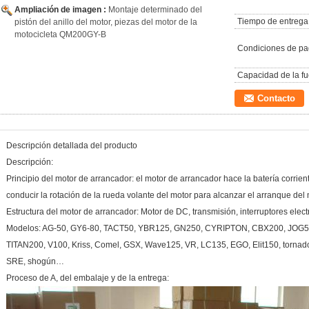
Ampliación de imagen :
Montaje determinado del
Tiempo de entrega
pistón del anillo del motor, piezas del motor de la
motocicleta QM200GY-B
Condiciones de pa
Capacidad de la fu
Contacto
Descripción detallada del producto
Descripción:
Principio del motor de arrancador: el motor de arrancador hace la batería corrie
conducir la rotación de la rueda volante del motor para alcanzar el arranque del 
Estructura del motor de arrancador: Motor de DC, transmisión, interruptores elec
Modelos: AG-50, GY6-80, TACT50, YBR125, GN250, CYRIPTON, CBX200, JOG5
TITAN200, V100, Kriss, Comel, GSX, Wave125, VR, LC135, EGO, Elit150, tornado
SRE, shogún…
Proceso de A, del embalaje y de la entrega: