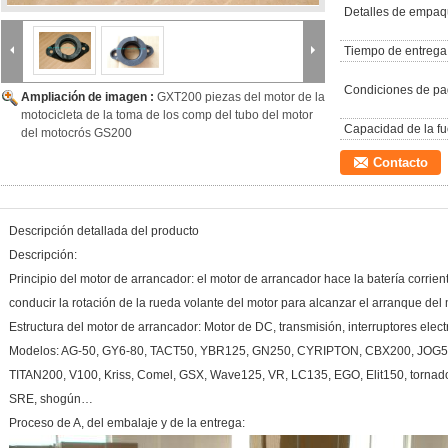
Detalles de empaq
Tiempo de entrega
Condiciones de pa
Ampliación de imagen :
GXT200 piezas del motor de la
motocicleta de la toma de los comp del tubo del motor
Capacidad de la fu
del motocrós GS200
Contacto
Descripción detallada del producto
Descripción:
Principio del motor de arrancador: el motor de arrancador hace la batería corrie
conducir la rotación de la rueda volante del motor para alcanzar el arranque del 
Estructura del motor de arrancador: Motor de DC, transmisión, interruptores elec
Modelos: AG-50, GY6-80, TACT50, YBR125, GN250, CYRIPTON, CBX200, JOG5
TITAN200, V100, Kriss, Comel, GSX, Wave125, VR, LC135, EGO, Elit150, tornado
SRE, shogún…
Proceso de A, del embalaje y de la entrega: