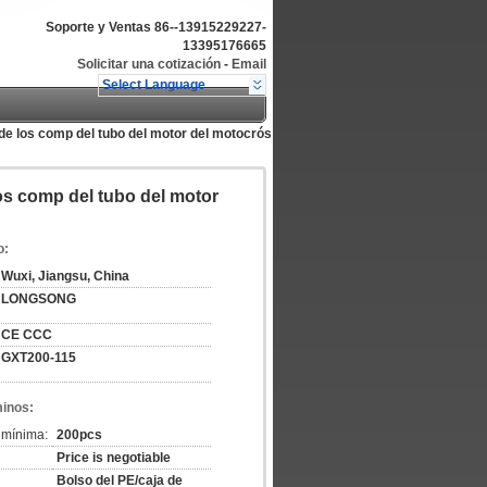
Soporte y Ventas
86--13915229227-
13395176665
Solicitar una cotización
-
Email
Select Language
de los comp del tubo del motor del motocrós
os comp del tubo del motor
o:
Wuxi, Jiangsu, China
LONGSONG
CE CCC
GXT200-115
minos:
 mínima:
200pcs
Price is negotiable
Bolso del PE/caja de