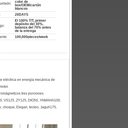
color de
uetado:
box/OEM/cartón
blancos
:
20DAYS
El 100% T/T, primer
depósito del 30%,
go:
balanza del 70% antes
de la entrega
ente:
100,000pieces/week
nte eléctrica en energía mecánica de
motor.
tromágneticos tres porciones.
0, VS125, ZY125, DIO50, YAMAHA100,
, choque, Elegan, tecleo, Jaguh175,