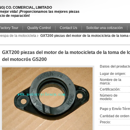
) CO. COMERCIAL, LIMITADO
 mejor vida! ¡Proporcionamos las mejores piezas
icio de reparación!
Factory Tour
Quality Control
Contact Us
Solicitar una cotización
vespa de la motocicleta
GXT200 piezas del motor de la motocicleta de la toma 
GXT200 piezas del motor de la motocicleta de la toma de l
del motocrós GS200
Datos del product
Lugar de origen:
Nombre de la
marca:
Certificación:
Número de
modelo:
Pago y Envío Tér
Cantidad de orden
Precio: