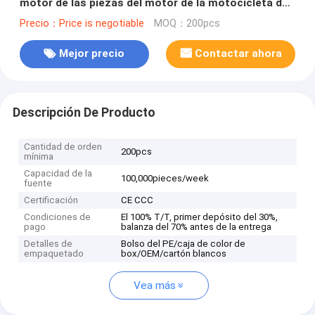
motor de las piezas del motor de la motocicleta del
montaje del motor QM200GY-B
Precio：Price is negotiable
MOQ：200pcs
Mejor precio
Contactar ahora
Descripción De Producto
Cantidad de orden
200pcs
mínima
Capacidad de la
100,000pieces/week
fuente
Certificación
CE CCC
Condiciones de
El 100% T/T, primer depósito del 30%,
pago
balanza del 70% antes de la entrega
Detalles de
Bolso del PE/caja de color de
empaquetado
box/OEM/cartón blancos
Vea más