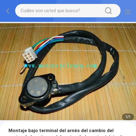
1
/
1
Montaje bajo terminal del arnés del cambio del