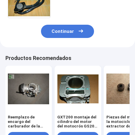
piezas del motor de la
motocicleta del montaje del
motor QM200GY-B
Continuar
Productos Recomendados
Reemplazo de
GXT200 montaje del
Piezas del mot
encargo del
cilindro del motor
la motocicleta
carburador de la
del motocrós GS200,
extractor de l
motocicleta GS125
piezas del motor de
válvula del sell