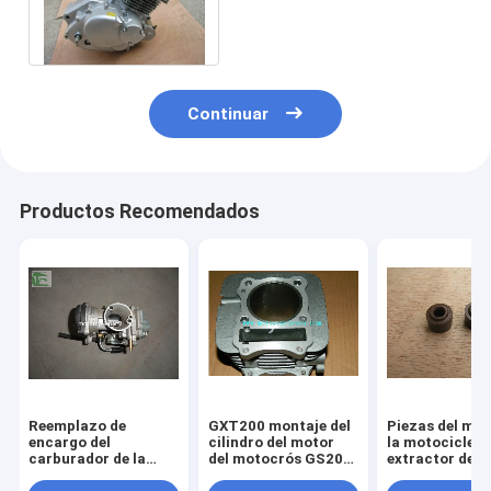
motor del motocrós GS200
QM200GY-B
Continuar
Productos Recomendados
Reemplazo de
GXT200 montaje del
Piezas del mot
encargo del
cilindro del motor
la motocicleta
carburador de la
del motocrós GS200,
extractor de l
motocicleta GS125
piezas del motor de
válvula del sell