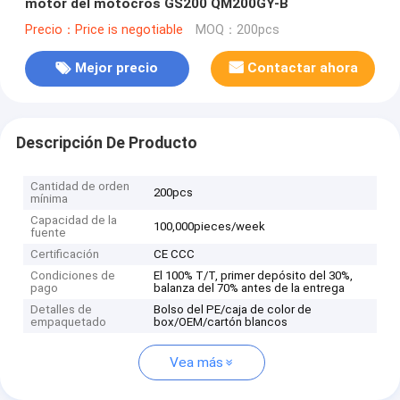
motor del motocrós GS200 QM200GY-B
Precio：Price is negotiable
MOQ：200pcs
Mejor precio
Contactar ahora
Descripción De Producto
Cantidad de orden
200pcs
mínima
Capacidad de la
100,000pieces/week
fuente
Certificación
CE CCC
Condiciones de
El 100% T/T, primer depósito del 30%,
pago
balanza del 70% antes de la entrega
Detalles de
Bolso del PE/caja de color de
empaquetado
box/OEM/cartón blancos
Vea más