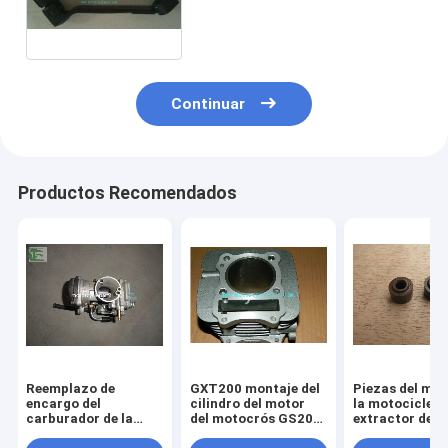
montaje de la palanca del
cambio del motor del
motocrós GS200
Continuar
Productos Recomendados
Reemplazo de
GXT200 montaje del
Piezas del mot
encargo del
cilindro del motor
la motocicleta
carburador de la
del motocrós GS200,
extractor de l
motocicleta GS125
piezas del motor de
válvula del sell