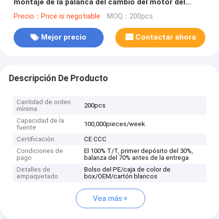
montaje de la palanca del cambio del motor del
motocrós GS200
Precio：Price is negotiable
MOQ：200pcs
Mejor precio
Contactar ahora
Descripción De Producto
Cantidad de orden
200pcs
mínima
Capacidad de la
100,000pieces/week
fuente
Certificación
CE CCC
Condiciones de
El 100% T/T, primer depósito del 30%,
pago
balanza del 70% antes de la entrega
Detalles de
Bolso del PE/caja de color de
empaquetado
box/OEM/cartón blancos
Vea más