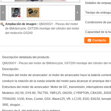
Detalles de empaq
Tiempo de entrega
Condiciones de pa
Ampliación de imagen :
QM200GY - Piezas del motor
de BMotorcycle, GXT200 montaje del cilindro del motor
Capacidad de la fu
del motocrós GS200
Contacto
Descripción detallada del producto
QM200GY - Piezas del motor de BMotorcycle, GXT200 montaje del cilindro del 
Descripción:
Principio del motor de arrancador: el motor de arrancador hace la batería corrie
conducir la rotación de la rueda volante del motor para alcanzar el arranque del 
Estructura del motor de arrancador: Motor de DC, transmisión, interruptores elec
Modelos: AG-50, GY6-80, TACT50, YBR125, GN250, CYRIPTON, CBX200, JOG5
TITAN200, V100, Kriss, Comel, GSX, Wave125, VR, LC135, EGO, Elit150, tornado
SRE, shogún…
Proceso de A, del embalaje y de la entrega: