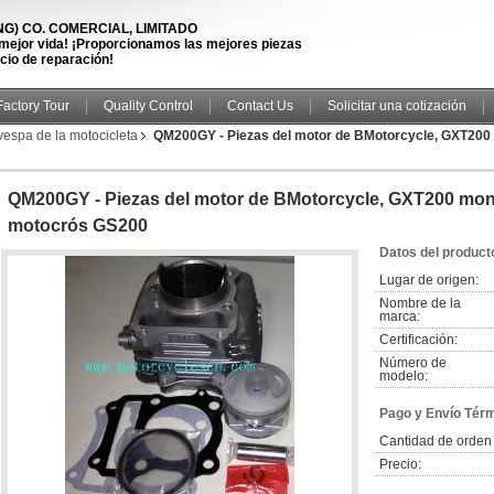
) CO. COMERCIAL, LIMITADO
 mejor vida! ¡Proporcionamos las mejores piezas
icio de reparación!
Factory Tour
Quality Control
Contact Us
Solicitar una cotización
vespa de la motocicleta
QM200GY - Piezas del motor de BMotorcycle, GXT200 m
QM200GY - Piezas del motor de BMotorcycle, GXT200 montaj
motocrós GS200
Datos del product
Lugar de origen:
Nombre de la
marca:
Certificación:
Número de
modelo:
Pago y Envío Tér
Cantidad de orden
Precio: