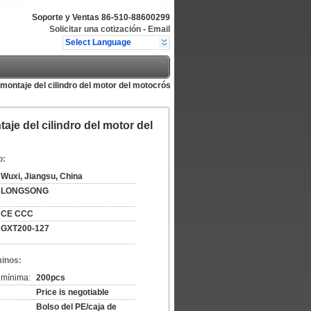
Soporte y Ventas
86-510-88600299
Solicitar una cotización
-
Email
Select Language
ontaje del cilindro del motor del motocrós
e del cilindro del motor del
o:
Wuxi, Jiangsu, China
LONGSONG
CE CCC
GXT200-127
minos:
 mínima:
200pcs
Price is negotiable
Bolso del PE/caja de