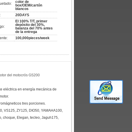
color de
uetado:
box/OEM/cartón
blancos
:
20DAYS
El 100% T/T, primer
depósito del 30%,
go:
balanza del 70% antes
de la entrega
ente:
100,000pieces/week
motor del motocrós GS200
nte eléctrica en energía mecánica de
motor.
tromágneticos tres porciones.
0, VS125, ZY125, DIO50, YAMAHA100,
, choque, Elegan, tecleo, Jaguh175,