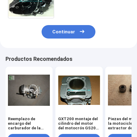
LH del cárter del motor del
negro del motor del motocrós
GS200
Continuar
Productos Recomendados
Reemplazo de
GXT200 montaje del
Piezas del mot
encargo del
cilindro del motor
la motocicleta
carburador de la
del motocrós GS200,
extractor de l
motocicleta GS125
piezas del motor de
válvula del sell