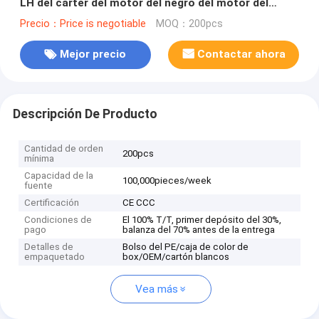
LH del cárter del motor del negro del motor del
motocrós GS200
Precio：Price is negotiable
MOQ：200pcs
Mejor precio
Contactar ahora
Descripción De Producto
Cantidad de orden
200pcs
mínima
Capacidad de la
100,000pieces/week
fuente
Certificación
CE CCC
Condiciones de
El 100% T/T, primer depósito del 30%,
pago
balanza del 70% antes de la entrega
Detalles de
Bolso del PE/caja de color de
empaquetado
box/OEM/cartón blancos
Vea más