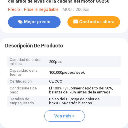
del árbol de levas de la cadena del motor GS250
Precio：Price is negotiable
MOQ：200pcs
Mejor precio
Contactar ahora
Descripción De Producto
Cantidad de orden
200pcs
mínima
Capacidad de la
100,000pieces/week
fuente
Certificación
CE CCC
Condiciones de
El 100% T/T, primer depósito del 30%,
pago
balanza del 70% antes de la entrega
Detalles de
Bolso del PE/caja de color de
empaquetado
box/OEM/cartón blancos
Vea más