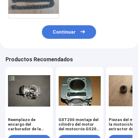
del árbol de levas de la
cadena del motor GS250
Continuar
Productos Recomendados
Reemplazo de
GXT200 montaje del
Piezas del mot
encargo del
cilindro del motor
la motocicleta
carburador de la
del motocrós GS200,
extractor de l
motocicleta GS125
piezas del motor de
válvula del sell