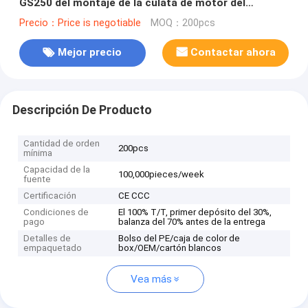
GS250 del montaje de la culata de motor del
motocrós QM200GY
Precio：Price is negotiable
MOQ：200pcs
Mejor precio
Contactar ahora
Descripción De Producto
Cantidad de orden
200pcs
mínima
Capacidad de la
100,000pieces/week
fuente
Certificación
CE CCC
Condiciones de
El 100% T/T, primer depósito del 30%,
pago
balanza del 70% antes de la entrega
Detalles de
Bolso del PE/caja de color de
empaquetado
box/OEM/cartón blancos
Vea más