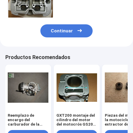
GS250 del montaje de la
culata de motor del motocrós
QM200GY
Continuar
Productos Recomendados
Reemplazo de
GXT200 montaje del
Piezas del mot
encargo del
cilindro del motor
la motocicleta
carburador de la
del motocrós GS200,
extractor de l
motocicleta GS125
piezas del motor de
válvula del sell