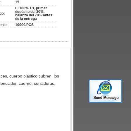
:
15
El 100% T/T, primer
depósito del 30%,
go:
balanza del 70% antes
de la entrega
ente:
10000/PCS
uces, cuerpo plástico cubren, los
lenciador, cuerno, cerraduras.