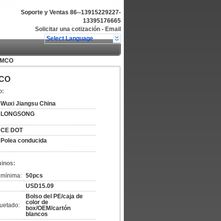
Soporte y Ventas
86--13915229227-
13395176665
Solicitar una cotización
-
Email
Select Language
KYMCO
MCO
o:
Wuxi Jiangsu China
LONGSONG
CE DOT
Polea conducida
minos:
 mínima:
50pcs
USD15.09
Bolso del PE/caja de
color de
uetado:
box/OEM/cartón
blancos