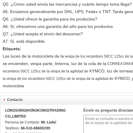
Q5: ¿Cómo usted envía las mercancías y cuánto tiempo toma llega?
A5: Enviamos generalmente por DHL, UPS, Fedex o TNT. Tarda gener
Q6: ¿Usted ofrece la garantía para los productos?
A6: Sí, ofrecemos una garantía del año para los productos.
Q7: ¿Usted acepta el envío del descenso?
A7: Sí, está disponible.
Etiqueta:
Las luces de la motocicleta de la
vespa de los recambios 50CC 125cc de la
se encienden, vespa parte, linterna, luz de la cola de la
CORREA DRIVE-6
KYMCO
, luz de tornea
recambios 50CC 125cc de la vespa de la agilidad de
KYMCO
,
la vespa de los recambios 50CC 125cc de la vespa de la agilidad de
motocicleta
Contacto
Envíe su pregunta directa
LONGSONG(HONGKONG)TRADING
CO.,LIMITED
Persona de Contacto:
Mr. Liufei
Teléfono:
86-510-88600299