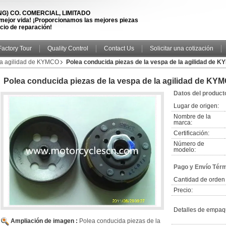
) CO. COMERCIAL, LIMITADO
 mejor vida! ¡Proporcionamos las mejores piezas
icio de reparación!
Factory Tour
Quality Control
Contact Us
Solicitar una cotización
 la agilidad de KYMCO
Polea conducida piezas de la vespa de la agilidad de 
Polea conducida piezas de la vespa de la agilidad de KY
Datos del product
Lugar de origen:
Nombre de la
marca:
Certificación:
Número de
modelo:
Pago y Envío Tér
Cantidad de orden
Precio:
Detalles de empaq
Ampliación de imagen :
Polea conducida piezas de la