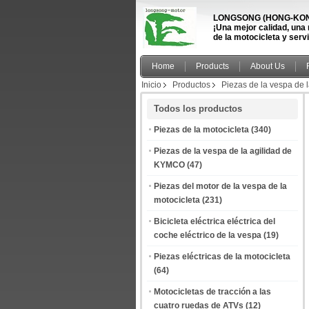
LONGSONG (HONG-KONG
¡Una mejor calidad, una
de la motocicleta y serv
Home
Products
About Us
Inicio
Productos
Piezas de la vespa de
Todos los productos
Piezas de la motocicleta
(340)
Piezas de la vespa de la agilidad de
KYMCO
(47)
Piezas del motor de la vespa de la
motocicleta
(231)
Bicicleta eléctrica eléctrica del
coche eléctrico de la vespa
(19)
Piezas eléctricas de la motocicleta
(64)
Motocicletas de tracción a las
cuatro ruedas de ATVs
(12)