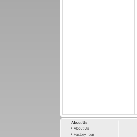
About Us
About Us
Factory Tour