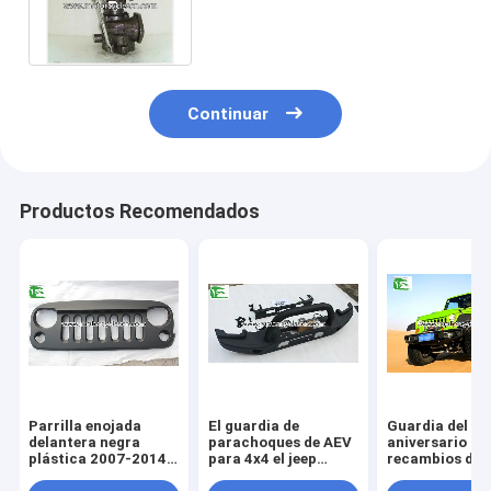
de la sonata GT1752S de Kia
Continuar
Productos Recomendados
Parrilla enojada
El guardia de
Guardia del
delantera negra
parachoques de AEV
aniversario de 
plástica 2007-2014
para 4x4 el jeep
recambios del
del pájaro del ABS
Wrangler parte el
automóvil del