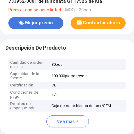
733952-0001 de la sonata GT1752S de Kia
Precio：can be negotiated
MOQ：30pcs
Mejor precio
Contactar ahora
Descripción De Producto
Cantidad de orden
30pcs
mínima
Capacidad de la
100,000pieces/week
fuente
Certificación
CE
Condiciones de
T/T
pago
Detalles de
Caja de color blanca de box/OEM
empaquetado
Vea más