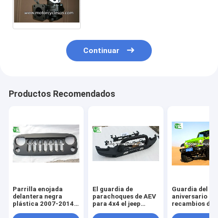
turbocompresor de Isuzu de los
recambios del automóvil
Continuar
Productos Recomendados
Parrilla enojada
El guardia de
Guardia del
delantera negra
parachoques de AEV
aniversario de 
plástica 2007-2014
para 4x4 el jeep
recambios del
del pájaro del ABS
Wrangler parte el
automóvil del