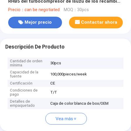
RHB5 del turbocompresor de Isuzu de los recambios
del automóvil
Precio：can be negotiated
MOQ：30pcs
Mejor precio
Contactar ahora
Descripción De Producto
Cantidad de orden
30pcs
mínima
Capacidad de la
100,000pieces/week
fuente
Certificación
CE
Condiciones de
T/T
pago
Detalles de
Caja de color blanca de box/OEM
empaquetado
Vea más