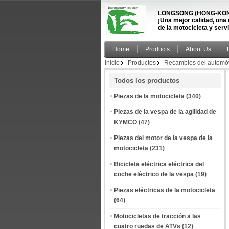
LONGSONG (HONG-KONG
¡Una mejor calidad, una
de la motocicleta y serv
Home
Products
About Us
Inicio
Productos
Recambios del automóv
Todos los productos
Piezas de la motocicleta
(340)
Piezas de la vespa de la agilidad de
KYMCO
(47)
Piezas del motor de la vespa de la
motocicleta
(231)
Bicicleta eléctrica eléctrica del
coche eléctrico de la vespa
(19)
Piezas eléctricas de la motocicleta
(64)
Motocicletas de tracción a las
cuatro ruedas de ATVs
(12)