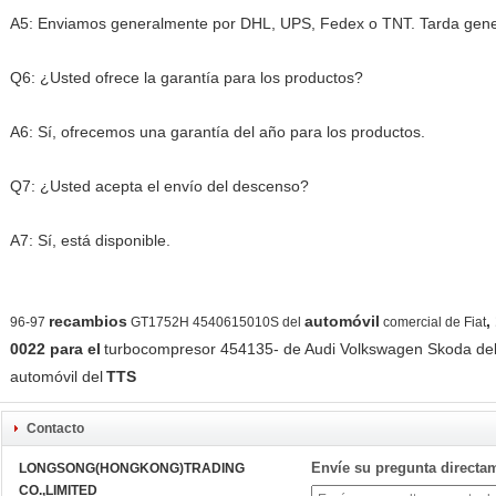
A5: Enviamos generalmente por DHL, UPS, Fedex o TNT. Tarda gener
Q6: ¿Usted ofrece la garantía para los productos?
A6: Sí, ofrecemos una garantía del año para los productos.
Q7: ¿Usted acepta el envío del descenso?
A7: Sí, está disponible.
recambios
automóvil
,
96-97
GT1752H 4540615010S del
comercial de Fiat
0022 para el
turbocompresor 454135- de Audi Volkswagen Skoda de
automóvil del
TTS
Contacto
Envíe su pregunta directa
LONGSONG(HONGKONG)TRADING
CO.,LIMITED