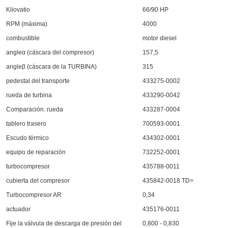
Kilovatio
66/90 HP
RPM (máxima)
4000
combustible
motor diesel
angleα (cáscara del compresor)
157,5
angleβ (cáscara de la TURBINA)
315
pedestal del transporte
433275-0002
rueda de turbina
433290-0042
Comparación. rueda
433287-0004
tablero trasero
700593-0001
Escudo térmico
434302-0001
equipo de reparación
732252-0001
turbocompresor
435788-0011
cubierta del compresor
435842-0018 TD>
Turbocompresor AR
0,34
actuador
435176-0011
Fije la válvula de descarga de presión del
0,800 - 0,830