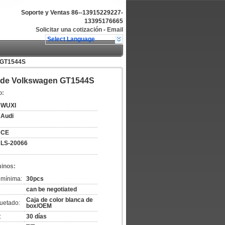
Soporte y Ventas
86--13915229227-
13395176665
Solicitar una cotización
-
Email
Select Language
n GT1544S
02 de Volkswagen GT1544S
o:
WUXI
Audi
CE
LS-20066
minos:
 mínima:
30pcs
can be negotiated
Caja de color blanca de
uetado:
box/OEM
:
30 días