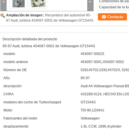
Condiciones de pa
Capacidad de la fu
Ampliación de imagen :
Recambios del automóvil 95-
Contacto
97 Audi, turbina 454097-0002 de Volkswagen GT1544S
Descripción detallada del producto
95-97 Audi, turbina 454097-0002 de Volkswagen GT1544S
modelo
454097-5002S
modelo anterior
454097-0001,454097-0002
Número de OE
028145702,028145702X, 028
Año
95-97
descripción
Audi A4 Volkswagen Passat B
CHRA
433289-0116, HECHO EN LOS 
modelos del coche de Turbocharged
GT1544S
Motor
TDI 90,1Z/AHU
Fabricantes del motor
Volkswagen
desplazamiento
1.9L CCM, 1896,4cylinder