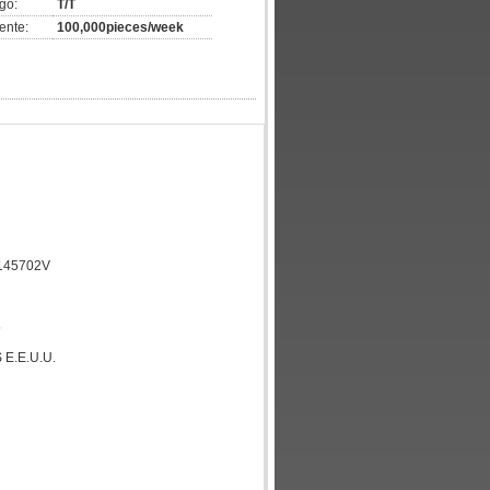
go:
T/T
ente:
100,000pieces/week
145702V
5
E.E.U.U.