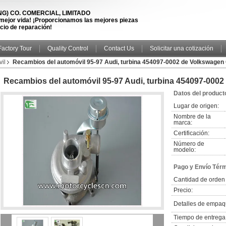
) CO. COMERCIAL, LIMITADO
 mejor vida! ¡Proporcionamos las mejores piezas
icio de reparación!
Factory Tour
Quality Control
Contact Us
Solicitar una cotización
il
Recambios del automóvil 95-97 Audi, turbina 454097-0002 de Volkswage
Recambios del automóvil 95-97 Audi, turbina 454097-00
Datos del product
Lugar de origen:
Nombre de la
marca:
Certificación:
Número de
modelo:
Pago y Envío Tér
Cantidad de orden
Precio:
Detalles de empaq
Tiempo de entrega