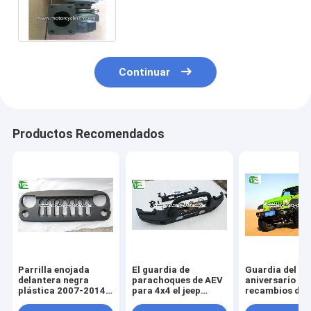
PC130-7 de los recambios del
automóvil
Continuar
Productos Recomendados
Parrilla enojada
El guardia de
Guardia del
delantera negra
parachoques de AEV
aniversario de 
plástica 2007-2014
para 4x4 el jeep
recambios del
del pájaro del ABS
Wrangler parte el
automóvil del