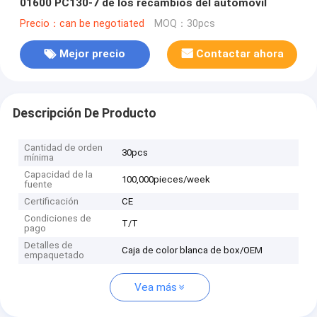
01600 PC130-7 de los recambios del automóvil
Precio：can be negotiated
MOQ：30pcs
Mejor precio
Contactar ahora
Descripción De Producto
Cantidad de orden
30pcs
mínima
Capacidad de la
100,000pieces/week
fuente
Certificación
CE
Condiciones de
T/T
pago
Detalles de
Caja de color blanca de box/OEM
empaquetado
Vea más