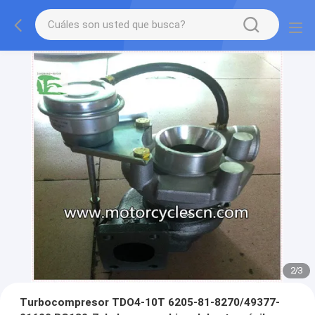
2
/
3
Turbocompresor TDO4-10T 6205-81-8270/49377-