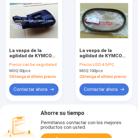
La vespa de la
La vespa de la
agilidad de KYMCO
agilidad de KYMCO
parte el limpiador del
parte la CORREA
Precio:
can be negotiated
Precio:
USD:4.5/PC
filtro de aire de la
DRIVE-669-18-30
MOQ:
50pcs
MOQ:
100pcs
asamblea de AIRC
Obtenga el último precio
Obtenga el último precio
Contactar ahora
Contactar ahora
Ahorre su tiempo
Permítanos contactar con los mejores
productos con usted.