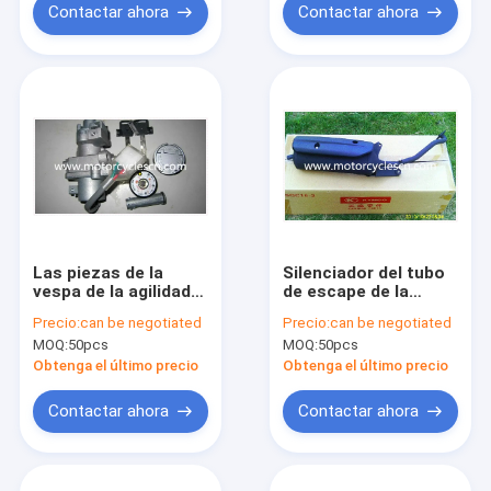
Contactar ahora
Contactar ahora
Las piezas de la
Silenciador del tubo
vespa de la agilidad
de escape de la
de KYMCO cierran la
vespa de la agilidad
Precio:
can be negotiated
Precio:
can be negotiated
cerradura eléctrica
de KYMCO
MOQ:
50pcs
MOQ:
50pcs
determinada del
depósito de gasolina
Obtenga el último precio
Obtenga el último precio
de la cerradura de
puerta
Contactar ahora
Contactar ahora