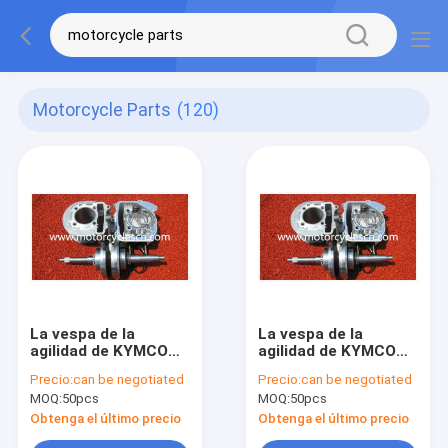
Motorcycle Parts
(120)
La vespa de la
La vespa de la
agilidad de KYMCO
agilidad de KYMCO
parte los comp del
parte los comp del
Precio:
can be negotiated
Precio:
can be negotiated
CILINDRO
CILINDRO
MOQ:
50pcs
MOQ:
50pcs
Obtenga el último precio
Obtenga el último precio