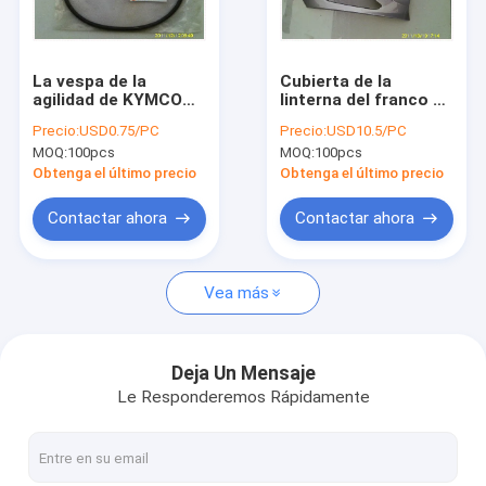
Visita a la fábrica
Control de Calidad
La vespa de la
Cubierta de la
agilidad de KYMCO
linterna del franco de
Contacto
parte comp SPDMT
la CUBIERTA de las
Precio:
USD0.75/PC
Precio:
USD10.5/PC
del CABLE
piezas de la vespa de
MOQ:
100pcs
MOQ:
100pcs
la agilidad de KYMCO
Solicitar una cotización
Obtenga el último precio
Obtenga el último precio
Contactar ahora
Contactar ahora
Piezas de la motocicleta
Vea más
Piezas de la vespa de la agilidad de KYMCO
Piezas del motor de la vespa de la motocicleta
Deja Un Mensaje
Le Responderemos Rápidamente
Bicicleta eléctrica eléctrica del coche eléctrico de la vespa
Piezas eléctricas de la motocicleta