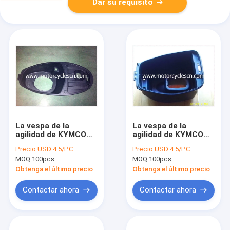
Dar su requisito
La vespa de la
La vespa de la
agilidad de KYMCO
agilidad de KYMCO
parte el EQUIPAJE de
parte el EQUIPAJE de
Precio:
USD:4.5/PC
Precio:
USD:4.5/PC
la CAJA
la CAJA
MOQ:
100pcs
MOQ:
100pcs
Obtenga el último precio
Obtenga el último precio
Contactar ahora
Contactar ahora