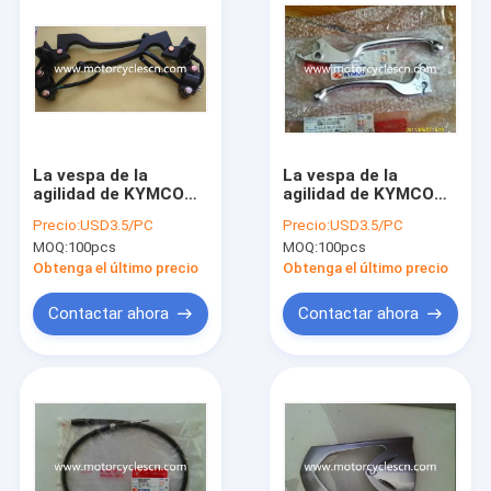
La vespa de la
La vespa de la
agilidad de KYMCO
agilidad de KYMCO
parte el montaje
parte el montaje
Precio:
USD3.5/PC
Precio:
USD3.5/PC
HNDL del soporte
HNDL del soporte
MOQ:
100pcs
MOQ:
100pcs
Obtenga el último precio
Obtenga el último precio
Contactar ahora
Contactar ahora
Inicio
Productos
Sobre nosotros