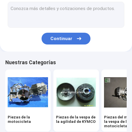
Motocicletas de tracción a las cuatro ruedas de ATVs
Neumáticos de la motocicleta
Moto de las motocicletas de la impulsión de la rueda de la m
Continuar
Tres piezas de las motocicletas de las ruedas
El motocrós parte piezas campo a través del vehículo de las
Nuestras Categorías
Motor de la vespa del motor de la motocicleta
bici del cochecito de bebé
Amortiguador de choque del motocrós de la vespa de las mo
Quitanieves de los quitanieves
Piezas de la
Piezas de la vespa de
Piezas del mot
Vespa 250cc de la vespa 50cc 125cc 150
motocicleta
la agilidad de KYMCO
la vespa de la
motocicleta