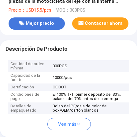
piezas de la motocicleta del eje con la linterna
plástica del marco
Precio：USD15.5/pcs
MOQ：300PCS
Mejor precio
Contactar ahora
Descripción De Producto
Cantidad de orden
300PCS
mínima
Capacidad de la
10000/pcs
fuente
Certificación
CE DOT
Condiciones de
El 100% T/T, primer depósito del 30%,
pago
balanza del 70% antes de la entrega
Detalles de
Bolso del PE/caja de color de
empaquetado
box/OEM/cartón blancos
Vea más