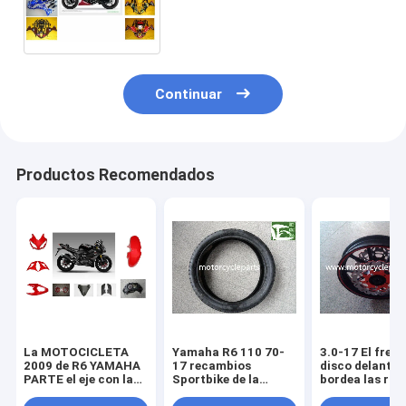
de la motocicleta del eje con
la linterna plástica del marco
Continuar
Productos Recomendados
La MOTOCICLETA
Yamaha R6 110 70-
3.0-17 El freno
2009 de R6 YAMAHA
17 recambios
disco delanter
PARTE el eje con la
Sportbike de la
bordea las rue
linterna plástica del
motocicleta de
aluminio de lo