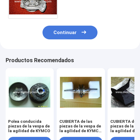
agilidad de KYMCO parte
culata 50cc 125
Continuar
Productos Recomendados
Polea conducida
CUBIERTA de las
CUBIERTA de l
piezas de la vespa de
piezas de la vespa de
piezas de la v
la agilidad de KYMCO
la agilidad de KYMCO
la agilidad de
DEBAJO
DEBAJO