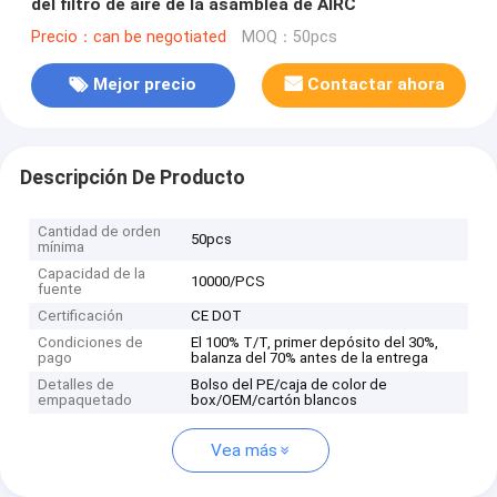
del filtro de aire de la asamblea de AIRC
Precio：can be negotiated
MOQ：50pcs
Mejor precio
Contactar ahora
Descripción De Producto
Cantidad de orden
50pcs
mínima
Capacidad de la
10000/PCS
fuente
Certificación
CE DOT
Condiciones de
El 100% T/T, primer depósito del 30%,
pago
balanza del 70% antes de la entrega
Detalles de
Bolso del PE/caja de color de
empaquetado
box/OEM/cartón blancos
Vea más