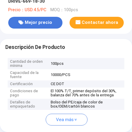
DRIVE-669-18-30
Precio：USD:4.5/PC
MOQ：100pcs
Mejor precio
Contactar ahora
Descripción De Producto
Cantidad de orden
100pcs
mínima
Capacidad de la
10000/PCS
fuente
Certificación
CE DOT
Condiciones de
El 100% T/T, primer depósito del 30%,
pago
balanza del 70% antes de la entrega
Detalles de
Bolso del PE/caja de color de
empaquetado
box/OEM/cartón blancos
Vea más