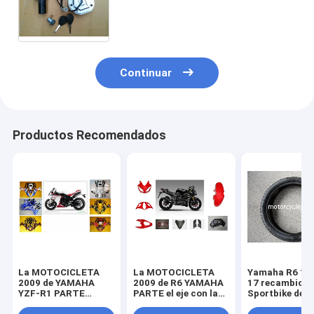
aceite de la motocicleta que
cierra los sistemas para Bajaj NS
200cc
Continuar
Productos Recomendados
La MOTOCICLETA
La MOTOCICLETA
Yamaha R6 11
2009 de YAMAHA
2009 de R6 YAMAHA
17 recambios
YZF-R1 PARTE
PARTE el eje con la
Sportbike de l
piezas de la
linterna plástica del
motocicleta d