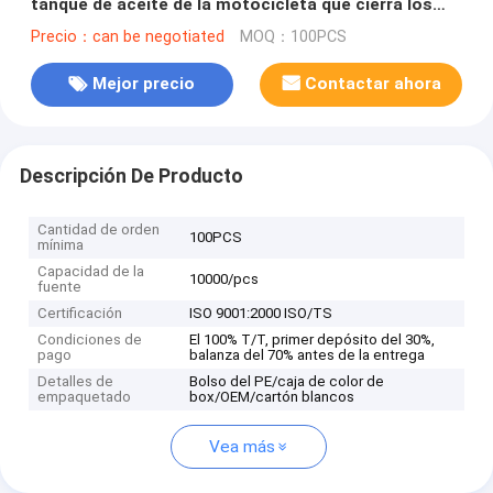
tanque de aceite de la motocicleta que cierra los
sistemas para Bajaj NS 200cc
Precio：can be negotiated
MOQ：100PCS
Mejor precio
Contactar ahora
Descripción De Producto
Cantidad de orden
100PCS
mínima
Capacidad de la
10000/pcs
fuente
Certificación
ISO 9001:2000 ISO/TS
Condiciones de
El 100% T/T, primer depósito del 30%,
pago
balanza del 70% antes de la entrega
Detalles de
Bolso del PE/caja de color de
empaquetado
box/OEM/cartón blancos
Vea más