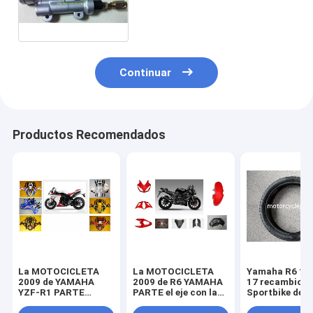
recambios de la motocicleta
para los pequeños vehículos
Continuar
Productos Recomendados
La MOTOCICLETA
La MOTOCICLETA
Yamaha R6 11
2009 de YAMAHA
2009 de R6 YAMAHA
17 recambios
YZF-R1 PARTE
PARTE el eje con la
Sportbike de l
piezas de la
linterna plástica del
motocicleta d