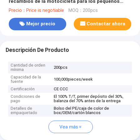
recambios de la motocicleta para los pequeños
vehículos
Precio：Price is negotiable
MOQ：200pcs
Mejor precio
Contactar ahora
Descripción De Producto
Cantidad de orden
200pcs
mínima
Capacidad de la
100,000pieces/week
fuente
Certificación
CE CCC
Condiciones de
El 100% T/T, primer depósito del 30%,
pago
balanza del 70% antes de la entrega
Detalles de
Bolso del PE/caja de color de
empaquetado
box/OEM/cartón blancos
Vea más