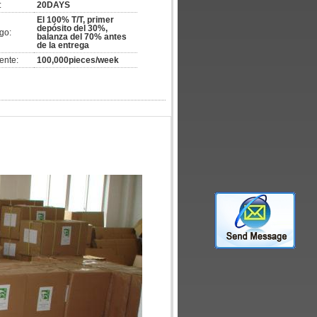
:
20DAYS
El 100% T/T, primer
depósito del 30%,
go:
balanza del 70% antes
de la entrega
ente:
100,000pieces/week