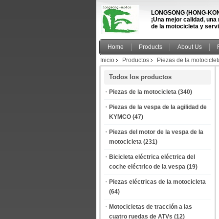
LONGSONG (HONG-KONG
¡Una mejor calidad, una
de la motocicleta y serv
Home
Products
About Us
Inicio
Productos
Piezas de la motociclet
Todos los productos
Piezas de la motocicleta
(340)
Piezas de la vespa de la agilidad de
KYMCO
(47)
Piezas del motor de la vespa de la
motocicleta
(231)
Bicicleta eléctrica eléctrica del
coche eléctrico de la vespa
(19)
Piezas eléctricas de la motocicleta
(64)
Motocicletas de tracción a las
cuatro ruedas de ATVs
(12)