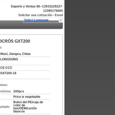
Soporte y Ventas
86--13915229227-
13395176665
Solicitar una cotización
-
Email
Select Language
OTOCRÓS GXT200
o:
Wuxi, Jiangsu, China
LONGSONG
CE CCC
GXT200-16
minos:
 mínima:
200pcs
Price is negotiable
Bolso del PE/caja de
color de
uetado:
box/OEM/cartón
blancos