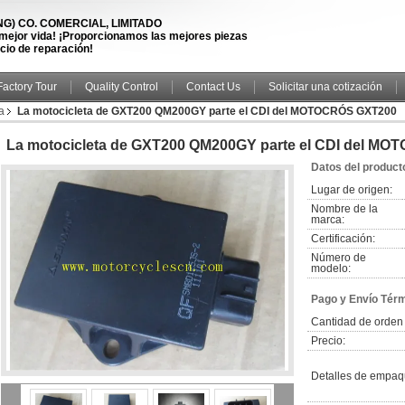
) CO. COMERCIAL, LIMITADO
 mejor vida! ¡Proporcionamos las mejores piezas
icio de reparación!
Factory Tour
Quality Control
Contact Us
Solicitar una cotización
a
La motocicleta de GXT200 QM200GY parte el CDI del MOTOCRÓS GXT200
La motocicleta de GXT200 QM200GY parte el CDI del M
Datos del product
Lugar de origen:
Nombre de la
marca:
Certificación:
Número de
modelo:
Pago y Envío Tér
Cantidad de orden
Precio:
Detalles de empaq