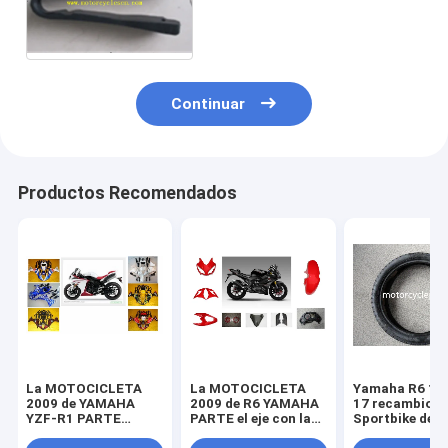
PROTECTOR de la CADENA
del MOTOCRÓS GXT200
Continuar
Productos Recomendados
La MOTOCICLETA
La MOTOCICLETA
Yamaha R6 11
2009 de YAMAHA
2009 de R6 YAMAHA
17 recambios
YZF-R1 PARTE
PARTE el eje con la
Sportbike de l
piezas de la
linterna plástica del
motocicleta d