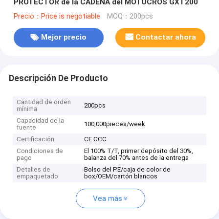
PROTECTOR de la CADENA del MOTOCRÓS GXT200
Precio：Price is negotiable
MOQ：200pcs
Mejor precio
Contactar ahora
Descripción De Producto
Cantidad de orden
200pcs
mínima
Capacidad de la
100,000pieces/week
fuente
Certificación
CE CCC
Condiciones de
El 100% T/T, primer depósito del 30%,
pago
balanza del 70% antes de la entrega
Detalles de
Bolso del PE/caja de color de
empaquetado
box/OEM/cartón blancos
Vea más