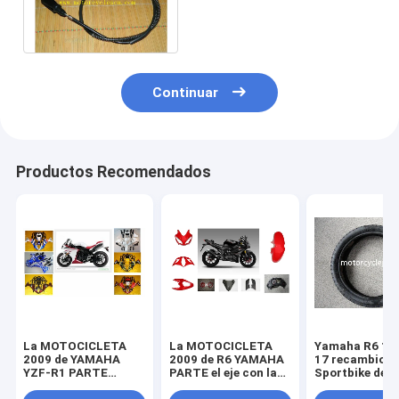
embrague del MOTOCRÓS
GXT200
Continuar
Productos Recomendados
La MOTOCICLETA
La MOTOCICLETA
Yamaha R6 11
2009 de YAMAHA
2009 de R6 YAMAHA
17 recambios
YZF-R1 PARTE
PARTE el eje con la
Sportbike de l
piezas de la
linterna plástica del
motocicleta d