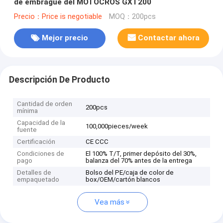
de embrague del MOTOCRÓS GXT200
Precio：Price is negotiable
MOQ：200pcs
Mejor precio
Contactar ahora
Descripción De Producto
Cantidad de orden
200pcs
mínima
Capacidad de la
100,000pieces/week
fuente
Certificación
CE CCC
Condiciones de
El 100% T/T, primer depósito del 30%,
pago
balanza del 70% antes de la entrega
Detalles de
Bolso del PE/caja de color de
empaquetado
box/OEM/cartón blancos
Vea más