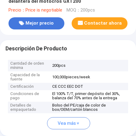
delantera del motocrós GXT200
Precio：Price is negotiable
MOQ：200pcs
Mejor precio
Contactar ahora
Descripción De Producto
Cantidad de orden
200pcs
mínima
Capacidad de la
100,000pieces/week
fuente
Certificación
CE CCC EEC DOT
Condiciones de
El 100% T/T, primer depósito del 30%,
pago
balanza del 70% antes de la entrega
Detalles de
Bolso del PE/caja de color de
empaquetado
box/OEM/cartón blancos
Vea más