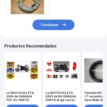
delantera del motocrós
GXT200
Continuar
Productos Recomendados
La MOTOCICLETA
La MOTOCICLETA
Yamaha R6 11
2009 de YAMAHA
2009 de R6 YAMAHA
17 recambios
YZF-R1 PARTE
PARTE el eje con la
Sportbike de l
piezas de la
linterna plástica del
motocicleta d