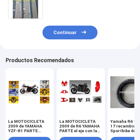
FRENTE del motocrós GXT200
(FRENO de DISCO) parte GXT200
Continuar
Productos Recomendados
La MOTOCICLETA
La MOTOCICLETA
Yamaha R6 11
2009 de YAMAHA
2009 de R6 YAMAHA
17 recambios
YZF-R1 PARTE
PARTE el eje con la
Sportbike de l
piezas de la
linterna plástica del
motocicleta d