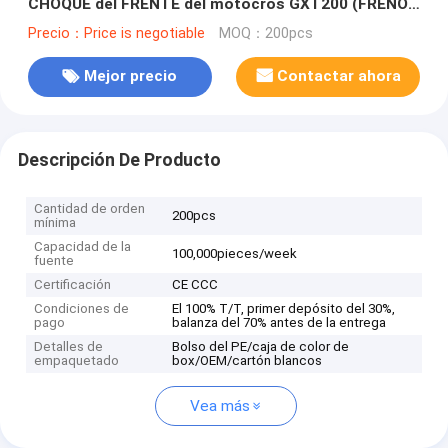
CHOQUE del FRENTE del motocrós GXT200 (FRENO
de DISCO) parte GXT200
Precio：Price is negotiable
MOQ：200pcs
Mejor precio
Contactar ahora
Descripción De Producto
Cantidad de orden
200pcs
mínima
Capacidad de la
100,000pieces/week
fuente
Certificación
CE CCC
Condiciones de
El 100% T/T, primer depósito del 30%,
pago
balanza del 70% antes de la entrega
Detalles de
Bolso del PE/caja de color de
empaquetado
box/OEM/cartón blancos
Vea más