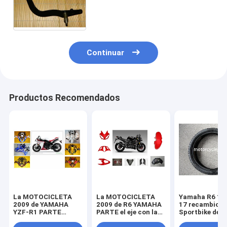
motocicleta del pedal del freno
trasero de la dinastía de
GXT200 II /III
Continuar
Productos Recomendados
La MOTOCICLETA
La MOTOCICLETA
Yamaha R6 11
2009 de YAMAHA
2009 de R6 YAMAHA
17 recambios
YZF-R1 PARTE
PARTE el eje con la
Sportbike de l
piezas de la
linterna plástica del
motocicleta d