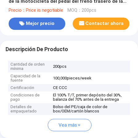
de la motocicleta del pedal del freno trasero de la
dinastía de GXT200 II /III
Precio：Price is negotiable
MOQ：200pcs
Mejor precio
Contactar ahora
Descripción De Producto
Cantidad de orden
200pcs
mínima
Capacidad de la
100,000pieces/week
fuente
Certificación
CE CCC
Condiciones de
El 100% T/T, primer depósito del 30%,
pago
balanza del 70% antes de la entrega
Detalles de
Bolso del PE/caja de color de
empaquetado
box/OEM/cartón blancos
Vea más