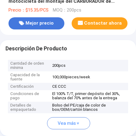
motocicleta del montaje del CARBURADOR de
YAMAHA YBR125
Precio：$15.35/PCS
MOQ：200pcs
Mejor precio
Contactar ahora
Descripción De Producto
Cantidad de orden
200pcs
mínima
Capacidad de la
100,000pieces/week
fuente
Certificación
CE CCC
Condiciones de
El 100% T/T, primer depósito del 30%,
pago
balanza del 70% antes de la entrega
Detalles de
Bolso del PE/caja de color de
empaquetado
box/OEM/cartón blancos
Vea más