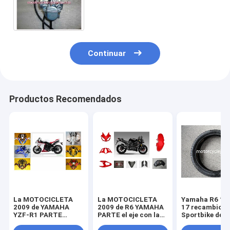
del montaje del CARBURADOR
de YAMAHA YBR125
Continuar
Productos Recomendados
La MOTOCICLETA
La MOTOCICLETA
Yamaha R6 11
2009 de YAMAHA
2009 de R6 YAMAHA
17 recambios
YZF-R1 PARTE
PARTE el eje con la
Sportbike de l
piezas de la
linterna plástica del
motocicleta d