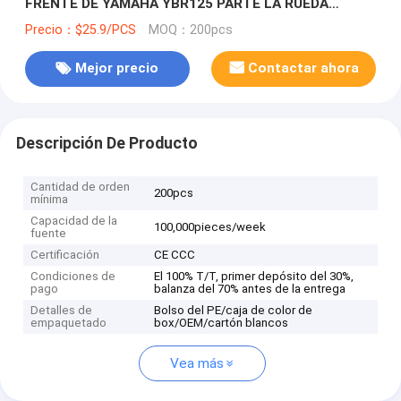
FRENTE DE YAMAHA YBR125 PARTE LA RUEDA
DELANTERA DE LA ALEACIÓN
Precio：$25.9/PCS
MOQ：200pcs
Mejor precio
Contactar ahora
Descripción De Producto
Cantidad de orden
200pcs
mínima
Capacidad de la
100,000pieces/week
fuente
Certificación
CE CCC
Condiciones de
El 100% T/T, primer depósito del 30%,
pago
balanza del 70% antes de la entrega
Detalles de
Bolso del PE/caja de color de
empaquetado
box/OEM/cartón blancos
Vea más