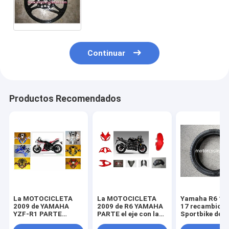
YAMAHA YBR125 PARTE LA
RUEDA DELANTERA DE LA
ALEACIÓN
Continuar
Productos Recomendados
La MOTOCICLETA
La MOTOCICLETA
Yamaha R6 11
2009 de YAMAHA
2009 de R6 YAMAHA
17 recambios
YZF-R1 PARTE
PARTE el eje con la
Sportbike de l
piezas de la
linterna plástica del
motocicleta d