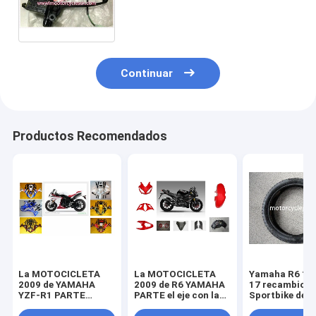
YAMAHA YBR25 PARTE EL
FRENO DELANTERO SUB-
CYLINDER
Continuar
Productos Recomendados
La MOTOCICLETA
La MOTOCICLETA
Yamaha R6 11
2009 de YAMAHA
2009 de R6 YAMAHA
17 recambios
YZF-R1 PARTE
PARTE el eje con la
Sportbike de l
piezas de la
linterna plástica del
motocicleta d