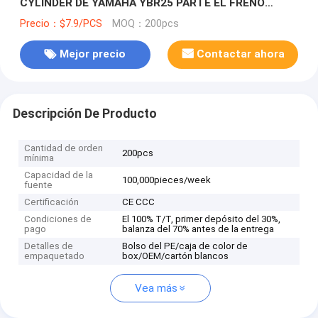
CYLINDER DE YAMAHA YBR25 PARTE EL FRENO
DELANTERO SUB-CYLINDER
Precio：$7.9/PCS
MOQ：200pcs
Mejor precio
Contactar ahora
Descripción De Producto
Cantidad de orden
200pcs
mínima
Capacidad de la
100,000pieces/week
fuente
Certificación
CE CCC
Condiciones de
El 100% T/T, primer depósito del 30%,
pago
balanza del 70% antes de la entrega
Detalles de
Bolso del PE/caja de color de
empaquetado
box/OEM/cartón blancos
Vea más