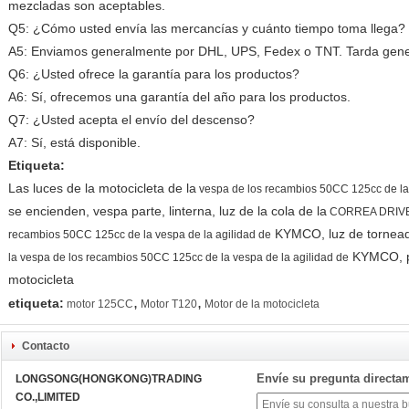
mezcladas son aceptables.
Q5: ¿Cómo usted envía las mercancías y cuánto tiempo toma llega?
A5: Enviamos generalmente por DHL, UPS, Fedex o TNT. Tarda gener
Q6: ¿Usted ofrece la garantía para los productos?
A6: Sí, ofrecemos una garantía del año para los productos.
Q7: ¿Usted acepta el envío del descenso?
A7: Sí, está disponible.
Etiqueta:
Las luces de la motocicleta de la
vespa de los recambios 50CC 125cc de la
se encienden, vespa parte, linterna, luz de la cola de la
CORREA DRIVE-6
KYMCO
, luz de tornea
recambios 50CC 125cc de la vespa de la agilidad de
KYMCO
,
la vespa de los recambios 50CC 125cc de la vespa de la agilidad de
motocicleta
,
,
etiqueta:
motor 125CC
Motor T120
Motor de la motocicleta
Contacto
Envíe su pregunta directa
LONGSONG(HONGKONG)TRADING
CO.,LIMITED