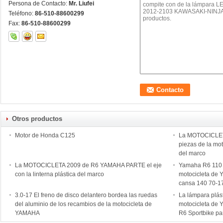
Persona de Contacto:
Mr. Liufei
Teléfono:
86-510-88600299
Fax:
86-510-88600299
Otros productos
Motor de Honda C125
La MOTOCICLE
piezas de la moto
del marco
La MOTOCICLETA 2009 de R6 YAMAHA PARTE el eje
Yamaha R6 110 
con la linterna plástica del marco
motocicleta de
cansa 140 70-1
3.0-17 El freno de disco delantero bordea las ruedas
La lámpara plást
del aluminio de los recambios de la motocicleta de
motocicleta de Y
YAMAHA
R6 Sportbike par