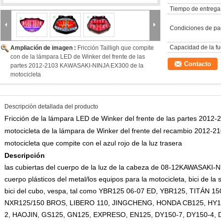
Tiempo de entrega
Condiciones de pa
Capacidad de la fu
Ampliación de imagen :
Fricción Tailligh que compite
con de la lámpara LED de Winker del frente de las
Contacto
partes 2012-2103 KAWASAKI-NINJA EX300 de la
motocicleta
Descripción detallada del producto
Fricción de la lámpara LED de Winker del frente de las partes 201
motocicleta de la lámpara de Winker del frente del recambio 2012
motocicleta que compite con el azul rojo de la luz trasera
Descripción
las cubiertas del cuerpo de la
luz de la cabeza de 08-12KAWASAKI-
cuerpo plásticos del metal/los equipos para la motocicleta, bici de la 
bici del cubo, vespa, tal como YBR125 06-07 ED, YBR125, TITÁN 1
NXR125/150 BROS, LIBERO 110, JINGCHENG, HONDA CB125, HY150
2, HAOJIN, GS125, GN125, EXPRESO, EN125, DY150-7, DY150-4, 