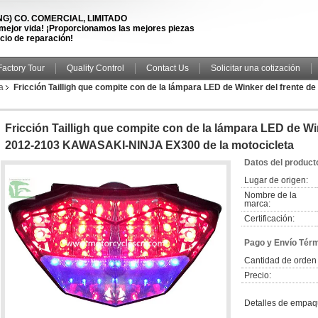
) CO. COMERCIAL, LIMITADO
 mejor vida! ¡Proporcionamos las mejores piezas
icio de reparación!
Factory Tour
Quality Control
Contact Us
Solicitar una cotización
a
Fricción Tailligh que compite con de la lámpara LED de Winker del frente
Fricción Tailligh que compite con de la lámpara LED de Win
2012-2103 KAWASAKI-NINJA EX300 de la motocicleta
Datos del product
Lugar de origen:
Nombre de la
marca:
Certificación:
Pago y Envío Tér
Cantidad de orden
Precio:
Detalles de empaq