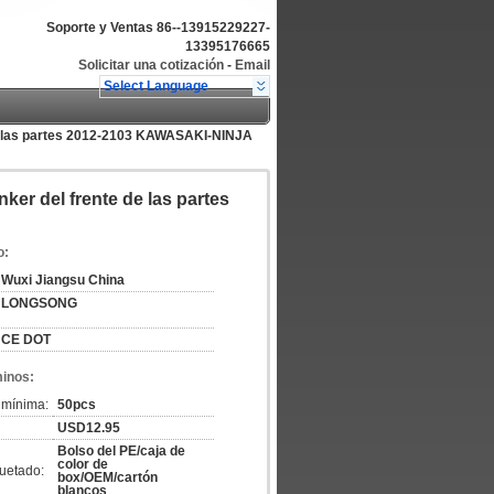
Soporte y Ventas
86--13915229227-
13395176665
Solicitar una cotización
-
Email
Select Language
 de las partes 2012-2103 KAWASAKI-NINJA
ker del frente de las partes
o:
Wuxi Jiangsu China
LONGSONG
CE DOT
minos:
 mínima:
50pcs
USD12.95
Bolso del PE/caja de
color de
uetado:
box/OEM/cartón
blancos