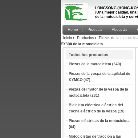
LONGSONG (HONG-KONG
¡Una mejor calidad, una
de la motocicleta y serv
Home
Products
About Us
Inicio
Productos
Piezas de la motociclet
EX300 de la motocicleta
Todos los productos
Piezas de la motocicleta
(340)
Piezas de la vespa de la agilidad de
KYMCO
(47)
Piezas del motor de la vespa de la
motocicleta
(231)
Bicicleta eléctrica eléctrica del
coche eléctrico de la vespa
(19)
Piezas eléctricas de la motocicleta
(64)
Motocicletas de tracción a las