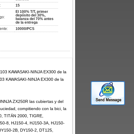
:
15
El 100% T/T, primer
depósito del 30%,
go:
balanza del 70% antes
de la entrega
ente:
10000/PCS
2-2103 KAWASAKI-NINJA EX300 de la
-2103 KAWASAKI-NINJA EX300 de la
NINNJA ZX250R las
cubiertas y del
suciedad, compitiendo con la bici, la
50, TITÁN 2000, TIGRE,
-8, HJ150-4, HJ150-3A, HJ150-
DY150-2B, DY150-2, DT125,