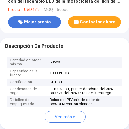
con del recambio LED de la motocicleta del ligh de la
cabeza de KAWASAKI-NINJA EX300
Precio：USD47.9
MOQ：50pcs
Mejor precio
Contactar ahora
Descripción De Producto
Cantidad de orden
50pcs
mínima
Capacidad de la
10000/PCS
fuente
Certificación
CE DOT
Condiciones de
El 100% T/T, primer depósito del 30%,
pago
balanza del 70% antes de la entrega
Detalles de
Bolso del PE/caja de color de
empaquetado
box/OEM/cartón blancos
Vea más