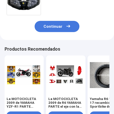
recambio LED de la motocicleta
del ligh de la cabeza de
KAWASAKI-NINJA EX300
Continuar
Productos Recomendados
La MOTOCICLETA
La MOTOCICLETA
Yamaha R6 11
2009 de YAMAHA
2009 de R6 YAMAHA
17 recambios
YZF-R1 PARTE
PARTE el eje con la
Sportbike de l
piezas de la
linterna plástica del
motocicleta d