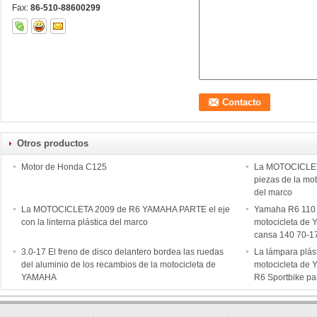
Fax:
86-510-88600299
Otros productos
Motor de Honda C125
La MOTOCICLE
piezas de la moto
del marco
La MOTOCICLETA 2009 de R6 YAMAHA PARTE el eje
Yamaha R6 110 
con la linterna plástica del marco
motocicleta de
cansa 140 70-1
3.0-17 El freno de disco delantero bordea las ruedas
La lámpara plást
del aluminio de los recambios de la motocicleta de
motocicleta de Y
YAMAHA
R6 Sportbike par