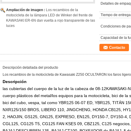
Detalles de empaq
Ampliación de imagen :
Los recambios de la
Tiempo de entrega
motocicleta de la lámpara LED de Winker del frente de
KAWASAKI ER-6N dan vuelta a rojo transparente de las
luces
Condiciones de pa
Capacidad de la fu
Contacto
Descripción detallada del producto
Los recambios de la motocicleta de Kawasaki Z250 OCULTARON los faros ligeros a
Descripción
las cubiertas del cuerpo de la
luz de la cabeza de 08-12KAWASAKI-
cuerpo plásticos del metal/los equipos para la motocicleta, bici de la 
bici del cubo, vespa, tal como YBR125 06-07 ED, YBR125, TITÁN 1
NXR125/150 BROS, LIBERO 110, JINGCHENG, HONDA CB125, HY150
2, HAOJIN, GS125, GN125, EXPRESO, EN125, DY150-7, DY150-4, 
CGL125, CG125 T5, CG125 FAN KSES 09, CBZ125, C125 negocios,
BAJAJ DESCUBREN 135, BAJAJ CT100, BOXEADOR de BAJAJ, Ⅱ d