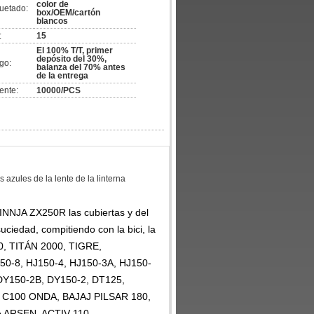
color de
uetado:
box/OEM/cartón
blancos
:
15
El 100% T/T, primer
depósito del 30%,
go:
balanza del 70% antes
de la entrega
ente:
10000/PCS
zules de la lente de la linterna
NINNJA ZX250R las
cubiertas y del
suciedad, compitiendo con la bici, la
50, TITÁN 2000, TIGRE,
-8, HJ150-4, HJ150-3A, HJ150-
DY150-2B, DY150-2, DT125,
 C100 ONDA, BAJAJ PILSAR 180,
e ARSEN, ACTIV 110…