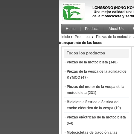
LONGSONG (HONG-KONG
¡Una mejor calidad, una
de la motocicleta y serv
Home
Products
About Us
Inicio
Productos
Piezas de la motociclet
transparente de las luces
Todos los productos
Piezas de la motocicleta
(340)
Piezas de la vespa de la agilidad de
KYMCO
(47)
Piezas del motor de la vespa de la
motocicleta
(231)
Bicicleta eléctrica eléctrica del
coche eléctrico de la vespa
(19)
Piezas eléctricas de la motocicleta
(64)
Motocicletas de tracción a las