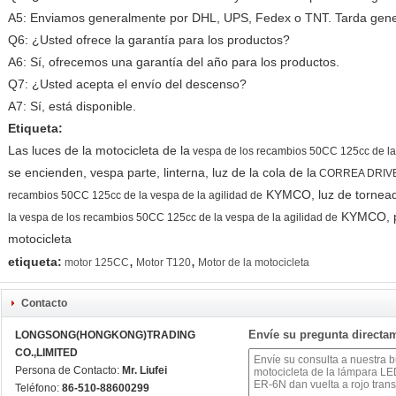
A5: Enviamos generalmente por DHL, UPS, Fedex o TNT. Tarda gener
Q6: ¿Usted ofrece la garantía para los productos?
A6: Sí, ofrecemos una garantía del año para los productos.
Q7: ¿Usted acepta el envío del descenso?
A7: Sí, está disponible.
Etiqueta:
Las luces de la motocicleta de la
vespa de los recambios 50CC 125cc de la
se encienden, vespa parte, linterna, luz de la cola de la
CORREA DRIVE-6
KYMCO
, luz de tornea
recambios 50CC 125cc de la vespa de la agilidad de
KYMCO
,
la vespa de los recambios 50CC 125cc de la vespa de la agilidad de
motocicleta
,
,
etiqueta:
motor 125CC
Motor T120
Motor de la motocicleta
Contacto
Envíe su pregunta directa
LONGSONG(HONGKONG)TRADING
CO.,LIMITED
Persona de Contacto:
Mr. Liufei
Teléfono:
86-510-88600299