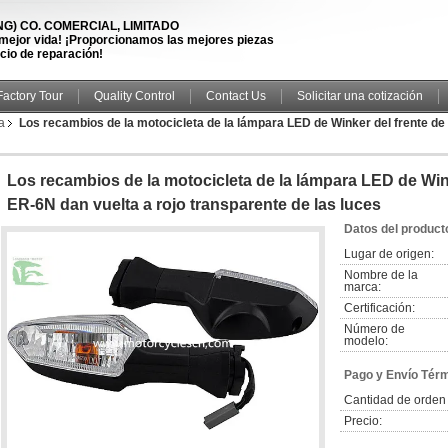
) CO. COMERCIAL, LIMITADO
 mejor vida! ¡Proporcionamos las mejores piezas
icio de reparación!
Factory Tour
Quality Control
Contact Us
Solicitar una cotización
a
Los recambios de la motocicleta de la lámpara LED de Winker del frente d
Los recambios de la motocicleta de la lámpara LED de Wi
ER-6N dan vuelta a rojo transparente de las luces
Datos del product
Lugar de origen:
Nombre de la
marca:
Certificación:
Número de
modelo:
Pago y Envío Tér
Cantidad de orden
Precio: