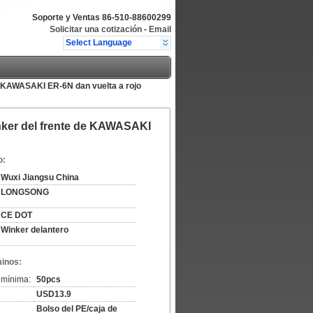
Soporte y Ventas
86-510-88600299
Solicitar una cotización
-
Email
Select Language
e KAWASAKI ER-6N dan vuelta a rojo
nker del frente de KAWASAKI
o:
Wuxi Jiangsu China
LONGSONG
CE DOT
Winker delantero
minos:
 mínima:
50pcs
USD13.9
Bolso del PE/caja de