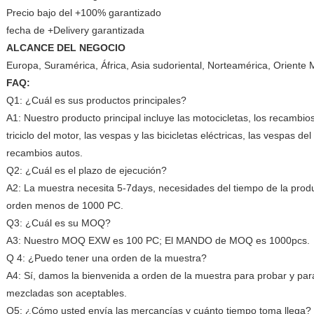
Precio bajo del +100% garantizado
fecha de +Delivery garantizada
ALCANCE DEL NEGOCIO
Europa, Suramérica, África, Asia sudoriental, Norteamérica, Oriente 
FAQ:
Q1: ¿Cuál es sus productos principales?
A1: Nuestro producto principal incluye las motocicletas, los recambios
triciclo del motor, las vespas y las bicicletas eléctricas, las vespas de
recambios autos.
Q2: ¿Cuál es el plazo de ejecución?
A2: La muestra necesita 5-7days, necesidades del tiempo de la prod
orden menos de 1000 PC.
Q3: ¿Cuál es su MOQ?
A3: Nuestro MOQ EXW es 100 PC; El MANDO de MOQ es 1000pcs.
Q 4: ¿Puedo tener una orden de la muestra?
A4: Sí, damos la bienvenida a orden de la muestra para probar y pa
mezcladas son aceptables.
Q5: ¿Cómo usted envía las mercancías y cuánto tiempo toma llega?