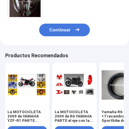
recambios de la motocicleta de
Kawasaki Z250 multicolor
Continuar
Productos Recomendados
La MOTOCICLETA
La MOTOCICLETA
Yamaha R6 11
2009 de YAMAHA
2009 de R6 YAMAHA
17 recambios
YZF-R1 PARTE
PARTE el eje con la
Sportbike de l
piezas de la
linterna plástica del
motocicleta d