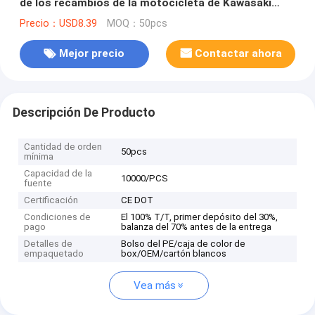
de los recambios de la motocicleta de Kawasaki
Z250 multicolor
Precio：USD8.39
MOQ：50pcs
Mejor precio
Contactar ahora
Descripción De Producto
Cantidad de orden
50pcs
mínima
Capacidad de la
10000/PCS
fuente
Certificación
CE DOT
Condiciones de
El 100% T/T, primer depósito del 30%,
pago
balanza del 70% antes de la entrega
Detalles de
Bolso del PE/caja de color de
empaquetado
box/OEM/cartón blancos
Vea más