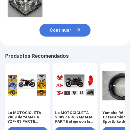
estacionamiento rojas del PVC del
ABS de la lámpara de cola del
color LED
Continuar
Productos Recomendados
La MOTOCICLETA
La MOTOCICLETA
Yamaha R6 11
2009 de YAMAHA
2009 de R6 YAMAHA
17 recambios
YZF-R1 PARTE
PARTE el eje con la
Sportbike de l
piezas de la
linterna plástica del
motocicleta d