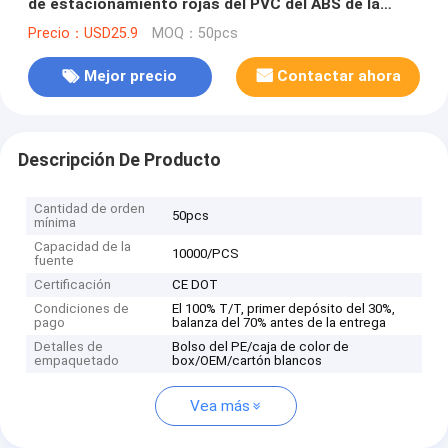
de estacionamiento rojas del PVC del ABS de la
lámpara de cola del color LED
Precio：USD25.9
MOQ：50pcs
Mejor precio
Contactar ahora
Descripción De Producto
Cantidad de orden
50pcs
mínima
Capacidad de la
10000/PCS
fuente
Certificación
CE DOT
Condiciones de
El 100% T/T, primer depósito del 30%,
pago
balanza del 70% antes de la entrega
Detalles de
Bolso del PE/caja de color de
empaquetado
box/OEM/cartón blancos
Vea más