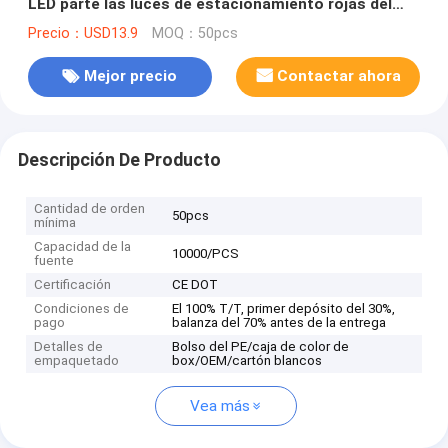
LED parte las luces de estacionamiento rojas del
ABS KAWASAKI ER-6N
Precio：USD13.9
MOQ：50pcs
Mejor precio
Contactar ahora
Descripción De Producto
Cantidad de orden
50pcs
mínima
Capacidad de la
10000/PCS
fuente
Certificación
CE DOT
Condiciones de
El 100% T/T, primer depósito del 30%,
pago
balanza del 70% antes de la entrega
Detalles de
Bolso del PE/caja de color de
empaquetado
box/OEM/cartón blancos
Vea más