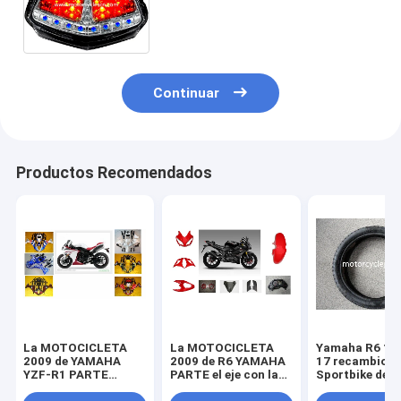
las luces de estacionamiento
rojas del ABS KAWASAKI ER-6N
Continuar
Productos Recomendados
La MOTOCICLETA
La MOTOCICLETA
Yamaha R6 11
2009 de YAMAHA
2009 de R6 YAMAHA
17 recambios
YZF-R1 PARTE
PARTE el eje con la
Sportbike de l
piezas de la
linterna plástica del
motocicleta d